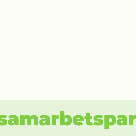
 samarbetspar