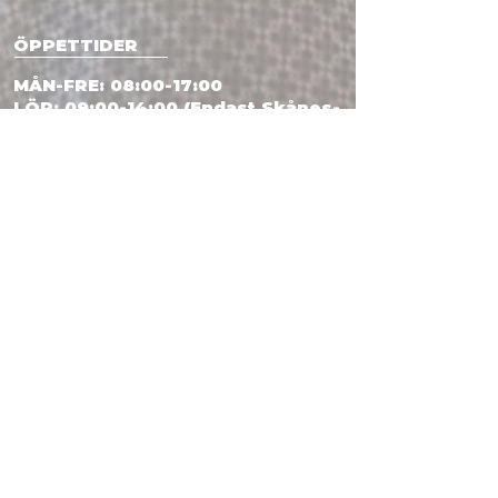
ÖPPETTIDER
MÅN-FRE: 08:00-17:00
LÖR: 09:00-14:00 (Endast Skånes-
Fagerhult)
SÖN: STÄNGT
KONTAK
T
Ringvägen 1
286 73 Skånes
Fage
rhult
Lundåkragatan 24
261 35 Landskrona
TEL: 0433 300