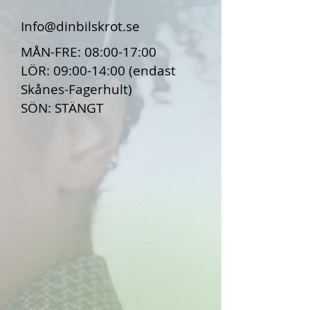
Info@dinbilskrot.se
MÅN-FRE: 08:00-17:00
LÖR: 09:00-14:00 (endast
Skånes-Fagerhult)
SÖN: STÄNGT